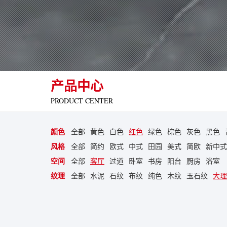
产品中心
PRODUCT CENTER
颜色
全部
黄色
白色
红色
绿色
棕色
灰色
黑色
风格
全部
简约
欧式
中式
田园
美式
简欧
新中式
空间
全部
客厅
过道
卧室
书房
阳台
厨房
浴室
纹理
全部
水泥
石纹
布纹
纯色
木纹
玉石纹
大理