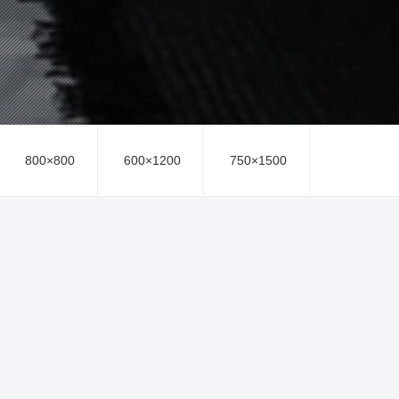
800×800
600×1200
750×1500