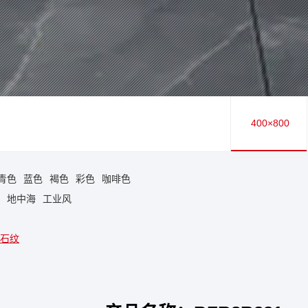
400×800
青色
蓝色
褐色
彩色
咖啡色
地中海
工业风
石纹