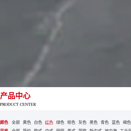
产品中心
PRODUCT CENTER
颜色
全部
黄色
白色
红色
绿色
棕色
灰色
黑色
青色
蓝色
褐色
风格
全部
简约
欧式
中式
田园
美式
简欧
新中式
地中海
工业