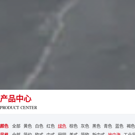
产品中心
PRODUCT CENTER
颜色
全部
黄色
白色
红色
绿色
棕色
灰色
黑色
青色
蓝色
褐色
风格
全部
简约
欧式
中式
田园
美式
简欧
新中式
地中海
工业