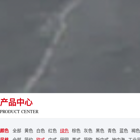
产品中心
PRODUCT CENTER
颜色
全部
黄色
白色
红色
绿色
棕色
灰色
黑色
青色
蓝色
褐色
风格
全部
简约
欧式
中式
田园
美式
简欧
新中式
地中海
工业