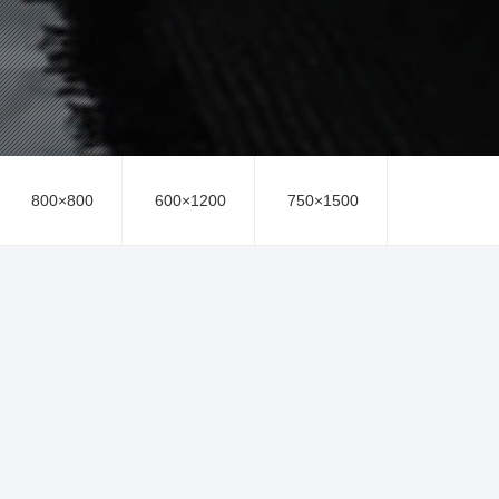
800×800
600×1200
750×1500