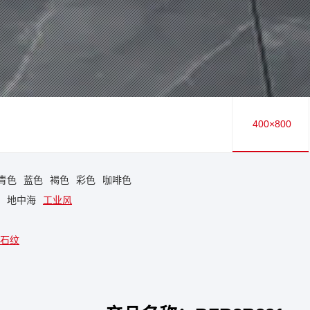
400×800
青色
蓝色
褐色
彩色
咖啡色
地中海
工业风
石纹