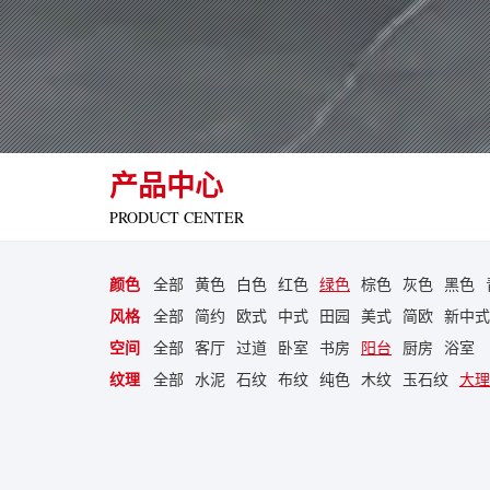
产品中心
PRODUCT CENTER
颜色
全部
黄色
白色
红色
绿色
棕色
灰色
黑色
风格
全部
简约
欧式
中式
田园
美式
简欧
新中式
空间
全部
客厅
过道
卧室
书房
阳台
厨房
浴室
纹理
全部
水泥
石纹
布纹
纯色
木纹
玉石纹
大理