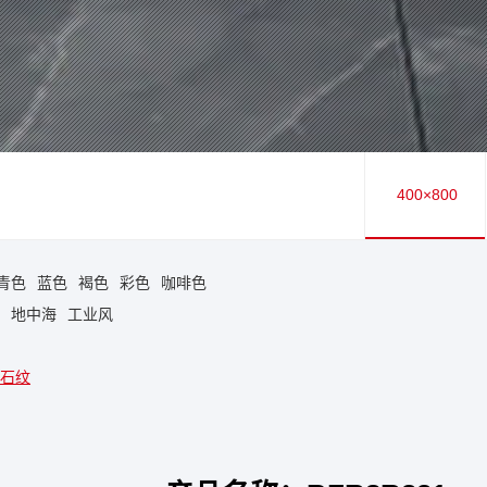
400×800
青色
蓝色
褐色
彩色
咖啡色
地中海
工业风
石纹