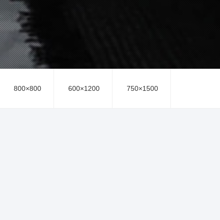
800×800
600×1200
750×1500