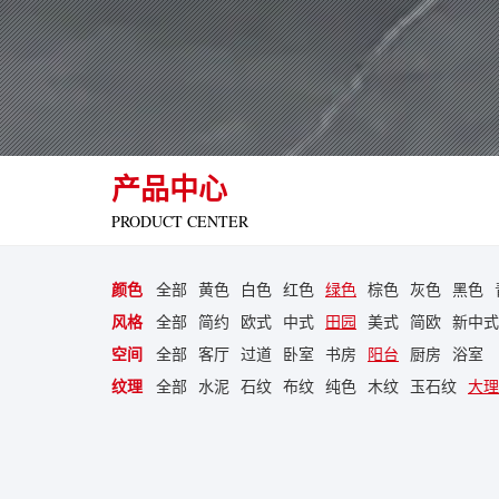
产品中心
PRODUCT CENTER
颜色
全部
黄色
白色
红色
绿色
棕色
灰色
黑色
风格
全部
简约
欧式
中式
田园
美式
简欧
新中式
空间
全部
客厅
过道
卧室
书房
阳台
厨房
浴室
纹理
全部
水泥
石纹
布纹
纯色
木纹
玉石纹
大理