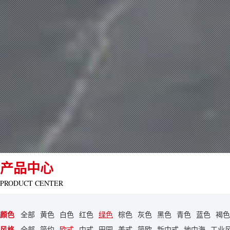
产品中心
PRODUCT CENTER
颜色
全部
黄色
白色
红色
绿色
棕色
灰色
黑色
青色
蓝色
褐色
风格
全部
简约
欧式
中式
田园
美式
简欧
新中式
地中海
工业