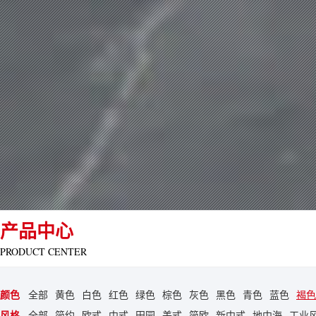
产品中心
PRODUCT CENTER
颜色
全部
黄色
白色
红色
绿色
棕色
灰色
黑色
青色
蓝色
褐色
风格
全部
简约
欧式
中式
田园
美式
简欧
新中式
地中海
工业