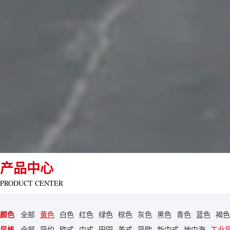
产品中心
PRODUCT CENTER
颜色
全部
黄色
白色
红色
绿色
棕色
灰色
黑色
青色
蓝色
褐色
风格
全部
简约
欧式
中式
田园
美式
简欧
新中式
地中海
工业