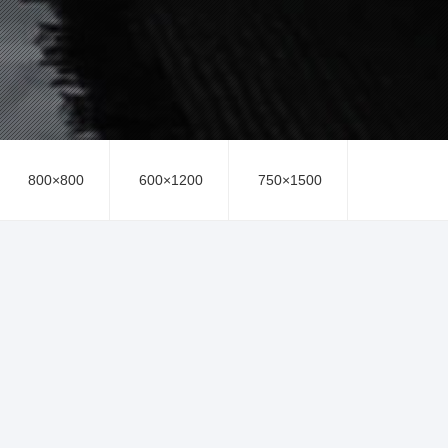
800×800
600×1200
750×1500