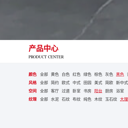
产品中心
PRODUCT CENTER
颜色
全部
黄色
白色
红色
绿色
棕色
灰色
黑色
风格
全部
简约
欧式
中式
田园
美式
简欧
新中式
空间
全部
客厅
过道
卧室
书房
阳台
厨房
浴室
纹理
全部
水泥
石纹
布纹
纯色
木纹
玉石纹
大理