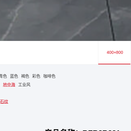
400×800
青色
蓝色
褐色
彩色
咖啡色
地中海
工业风
石纹