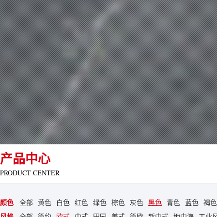
产品中心
PRODUCT CENTER
颜色
全部
黄色
白色
红色
绿色
棕色
灰色
黑色
青色
蓝色
褐色
风格
全部
简约
欧式
中式
田园
美式
简欧
新中式
地中海
工业