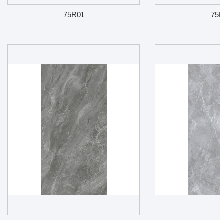
75R01
75