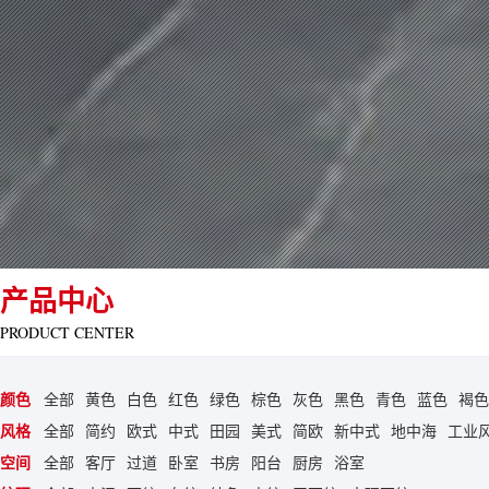
产品中心
PRODUCT CENTER
颜色
全部
黄色
白色
红色
绿色
棕色
灰色
黑色
青色
蓝色
褐色
风格
全部
简约
欧式
中式
田园
美式
简欧
新中式
地中海
工业
空间
全部
客厅
过道
卧室
书房
阳台
厨房
浴室