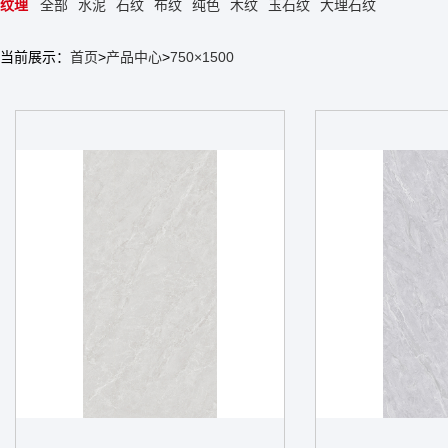
纹理
全部
水泥
石纹
布纹
纯色
木纹
玉石纹
大理石纹
当前展示：
首页
>
产品中心
>
750×1500