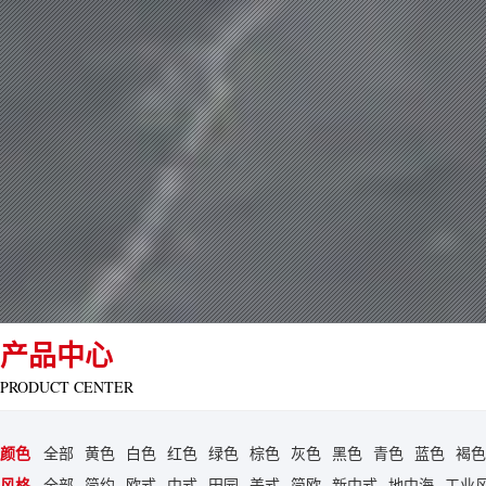
产品中心
PRODUCT CENTER
颜色
全部
黄色
白色
红色
绿色
棕色
灰色
黑色
青色
蓝色
褐色
风格
全部
简约
欧式
中式
田园
美式
简欧
新中式
地中海
工业