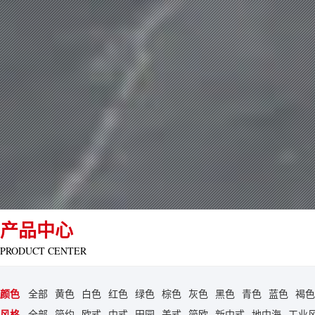
产品中心
PRODUCT CENTER
颜色
全部
黄色
白色
红色
绿色
棕色
灰色
黑色
青色
蓝色
褐色
风格
全部
简约
欧式
中式
田园
美式
简欧
新中式
地中海
工业